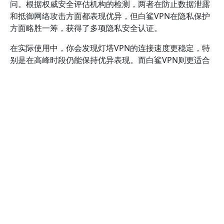
问。根据权威安全评估机构的检测，两者在防止数据泄露
和抵御网络攻击方面都表现优异，但白鲨VPN在隐私保护
方面略胜一筹，获得了多项隐私安全认证。
在实际使用中，你会发现灯塔VPN的连接速度更稳定，特
别是在高峰时段仍能保持优异表现。而白鲨VPN则更适合
注重隐私保护、需要高度安全保障的用户。值得一提的
是，灯塔VPN的加速功能经过优化，能有效降低延迟和缓
冲时间，提升整体网络体验。相比之下，白鲨VPN在加密
处理上可能会带来略微的速度损耗，但在数据安全方面更
具优势。
总的来说，选择哪款VPN取决于你的具体需求。如果你更
注重高速稳定的连接体验，灯塔VPN加速器无疑是更佳选
择；而如果你的首要考虑是隐私保护和数据安全，白鲨
VPN会提供更有保障的解决方案。建议结合实际使用场
景，权衡性能与安全性，做出最适合你的选择。了解更多
关于灯塔VPN的详细信息，可以访问其官方网站
（https://www.towervpn.com），获取最新的产品资讯